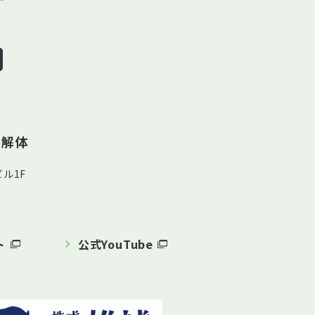
ン解体
ル1F
ト
公式YouTube