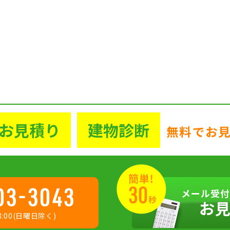
お見積り
建物診断
無料でお
03-3043
メール受付
お
:00(日曜日除く)