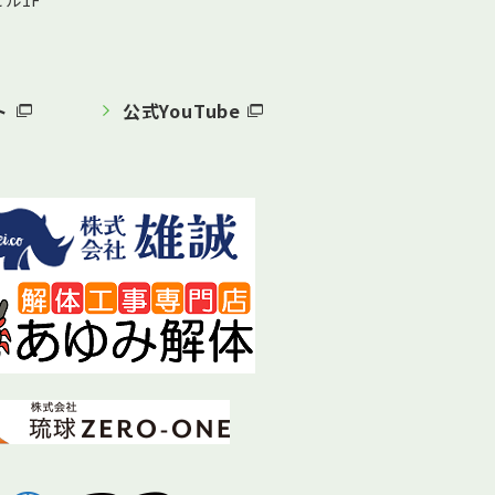
ル1F
ト
公式YouTube