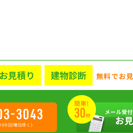
お見積り
建物診断
無料でお
03-3043
メール受付
お
:00(日曜日除く)