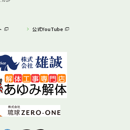
ル1F
ト
公式YouTube