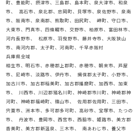
町、豊能町、摂津市、三島郡、島本町、泉⼤津市、和泉
市、 高石市、泉北郡、忠岡町、貝塚市、泉佐野市、泉南
市、阪南市、泉南郡、熊取町、田尻町、 岬町、守口市、
⼤東市、門真市、四條畷市、交野市、柏原市、富田林市、
河内⻑野市、 松原市、羽曳野市、藤井寺市、⼤阪狭山
市、南河内郡、太子町、河南町、千早赤阪村
兵庫県全域
相生市、明石市、赤穂郡上郡町、赤穂市、朝来市、芦屋
市、尼崎市、淡路市、伊丹市、 揖保郡太子町、小野市、
加古川市、加古郡稲美町、加古郡播磨町、加⻄市、加東
市、 川⻄市、川辺郡猪名川町、神崎郡市川町、神崎郡神
河町、神崎郡福崎町、篠山市、 佐用郡佐用町、三田市、
宍粟市、洲本市、多可郡多可町、高砂市、宝塚市、たつの
市、 丹波市、豊岡市、⻄宮市、⻄脇市、姫路市、美方郡
香美町、美方郡新温泉、三木市、 南あわじ市、養父市