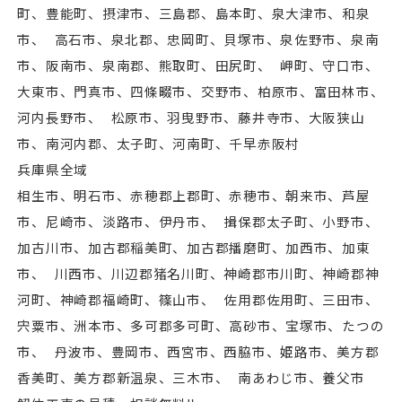
町、豊能町、摂津市、三島郡、島本町、泉⼤津市、和泉
市、 高石市、泉北郡、忠岡町、貝塚市、泉佐野市、泉南
市、阪南市、泉南郡、熊取町、田尻町、 岬町、守口市、
⼤東市、門真市、四條畷市、交野市、柏原市、富田林市、
河内⻑野市、 松原市、羽曳野市、藤井寺市、⼤阪狭山
市、南河内郡、太子町、河南町、千早赤阪村
兵庫県全域
相生市、明石市、赤穂郡上郡町、赤穂市、朝来市、芦屋
市、尼崎市、淡路市、伊丹市、 揖保郡太子町、小野市、
加古川市、加古郡稲美町、加古郡播磨町、加⻄市、加東
市、 川⻄市、川辺郡猪名川町、神崎郡市川町、神崎郡神
河町、神崎郡福崎町、篠山市、 佐用郡佐用町、三田市、
宍粟市、洲本市、多可郡多可町、高砂市、宝塚市、たつの
市、 丹波市、豊岡市、⻄宮市、⻄脇市、姫路市、美方郡
香美町、美方郡新温泉、三木市、 南あわじ市、養父市