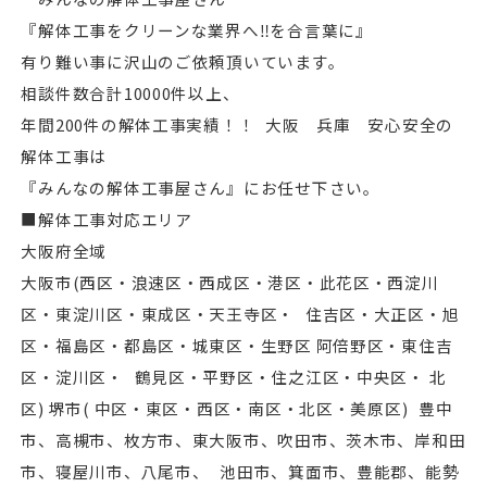
『解体工事をクリーンな業界へ‼︎を合言葉に』
有り難い事に沢山のご依頼頂いています。
相談件数合計10000件以上、
年間200件の解体工事実績！！ 大阪 兵庫 安心安全の
解体工事は
『みんなの解体工事屋さん』にお任せ下さい。
■解体工事対応エリア
大阪府全域
⼤阪市(⻄区・浪速区・⻄成区・港区・此花区・⻄淀川
区・東淀川区・東成区・天王寺区・ 住吉区・⼤正区・旭
区・福島区・都島区・城東区・生野区 阿倍野区・東住吉
区・淀川区・ 鶴見区・平野区・住之江区・中央区・ 北
区) 堺市( 中区・東区・⻄区・南区・北区・美原区) 豊中
市、高槻市、枚方市、東⼤阪市、吹田市、茨木市、岸和田
市、寝屋川市、八尾市、 池田市、箕面市、豊能郡、能勢