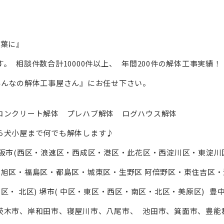
言葉に』
 相談件数合計10000件以上、 年間200件の解体工事実績！
みんなの解体工事屋さん』にお任せ下さい。
コンクリート解体 プレハブ解体 ログハウス解体
ら犬小屋まで何でも解体します♪
阪市(⻄区・浪速区・⻄成区・港区・此花区・⻄淀川区・東淀川
・旭区・福島区・都島区・城東区・生野区 阿倍野区・東住吉区・
・ 北区) 堺市( 中区・東区・⻄区・南区・北区・美原区) 豊
茨木市、岸和田市、寝屋川市、八尾市、 池田市、箕面市、豊能