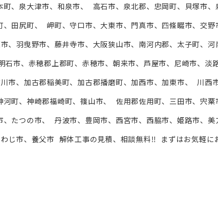
本町、泉⼤津市、和泉市、 高石市、泉北郡、忠岡町、貝塚市、
町、田尻町、 岬町、守口市、⼤東市、門真市、四條畷市、交野
原市、羽曳野市、藤井寺市、⼤阪狭山市、南河内郡、太子町、河
、明石市、赤穂郡上郡町、赤穂市、朝来市、芦屋市、尼崎市、淡
古川市、加古郡稲美町、加古郡播磨町、加⻄市、加東市、 川⻄
神河町、神崎郡福崎町、篠山市、 佐用郡佐用町、三田市、宍粟
市、たつの市、 丹波市、豊岡市、⻄宮市、⻄脇市、姫路市、美
わじ市、養父市 解体工事の見積、相談無料‼︎ まずはお気軽に