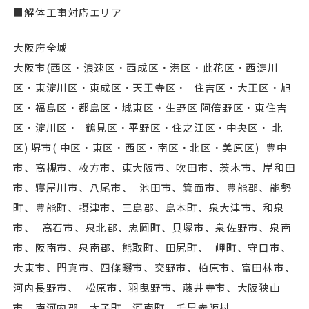
■解体工事対応エリア
大阪府全域
⼤阪市(⻄区・浪速区・⻄成区・港区・此花区・⻄淀川
区・東淀川区・東成区・天王寺区・ 住吉区・⼤正区・旭
区・福島区・都島区・城東区・生野区 阿倍野区・東住吉
区・淀川区・ 鶴見区・平野区・住之江区・中央区・ 北
区) 堺市( 中区・東区・⻄区・南区・北区・美原区) 豊中
市、高槻市、枚方市、東⼤阪市、吹田市、茨木市、岸和田
市、寝屋川市、八尾市、 池田市、箕面市、豊能郡、能勢
町、豊能町、摂津市、三島郡、島本町、泉⼤津市、和泉
市、 高石市、泉北郡、忠岡町、貝塚市、泉佐野市、泉南
市、阪南市、泉南郡、熊取町、田尻町、 岬町、守口市、
⼤東市、門真市、四條畷市、交野市、柏原市、富田林市、
河内⻑野市、 松原市、羽曳野市、藤井寺市、⼤阪狭山
市、南河内郡、太子町、河南町、千早赤阪村