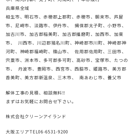
兵庫県全域
相生市、明石市、赤穂郡上郡町、赤穂市、朝来市、芦屋
市、尼崎市、淡路市、伊丹市、 揖保郡太子町、小野市、
加古川市、加古郡稲美町、加古郡播磨町、加⻄市、加東
市、 川⻄市、川辺郡猪名川町、神崎郡市川町、神崎郡神
河町、神崎郡福崎町、篠山市、 佐用郡佐用町、三田市、
宍粟市、洲本市、多可郡多可町、高砂市、宝塚市、たつの
市、 丹波市、豊岡市、⻄宮市、⻄脇市、姫路市、美方郡
香美町、美方郡新温泉、三木市、 南あわじ市、養父市
解体工事の見積、相談無料‼︎
まずはお気軽にお問合せ下さい。
株式会社クリーンアイランド
大阪エリアTEL06-6531-9200