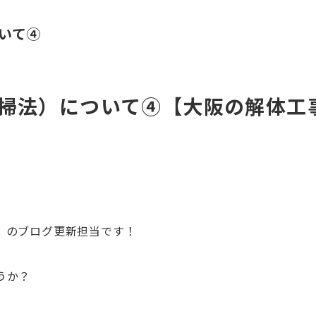
いて④
掃法）について④【大阪の解体工
』のブログ更新担当です！
うか？