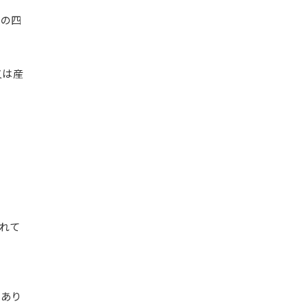
条の四
又は産
れて
はあり