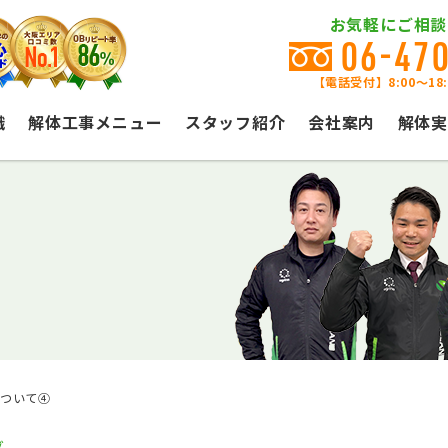
お気軽にご相談
06-47
【電話受付】8:00〜18
識
解体工事メニュー
スタッフ紹介
会社案内
解体実
について④
グ