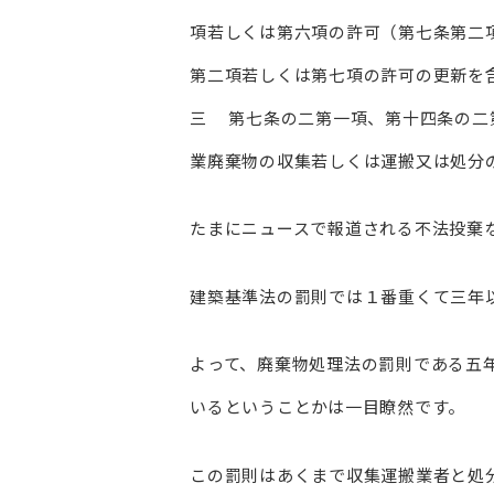
項若しくは第六項の許可（第七条第二
第二項若しくは第七項の許可の更新を
三 第七条の二第一項、第十四条の二
業廃棄物の収集若しくは運搬又は処分
たまにニュースで報道される不法投棄
建築基準法の罰則では１番重くて三年
よって、廃棄物処理法の罰則である五
いるということかは一目瞭然です。
この罰則はあくまで収集運搬業者と処