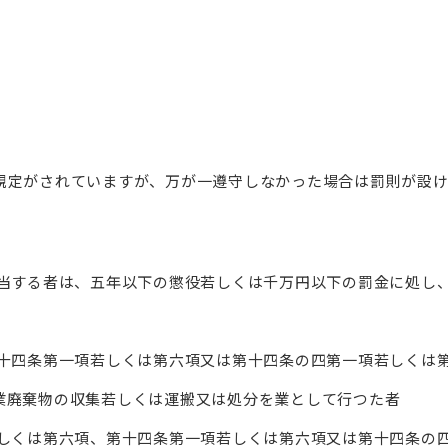
規定がされていますが、万が一遵守しなかった場合は罰則が設
当する者は、五年以下の懲役若しくは千万円以下の罰金に処し
十四条第一項若しくは第六項又は第十四条の四第一項若しくは
業廃棄物の収集若しくは運搬又は処分を業として行つた者
しくは第六項、第十四条第一項若しくは第六項又は第十四条の