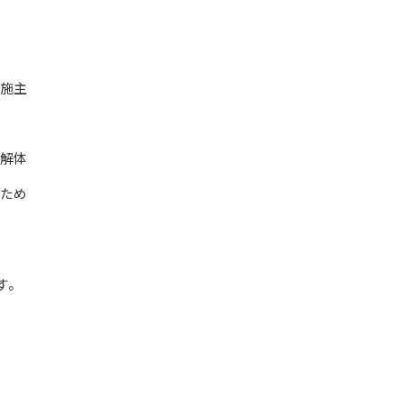
施主
解体
ため
す。