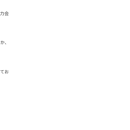
力会
のか、
てお