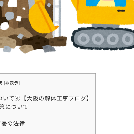
次
[
非表示
]
ついて④【大阪の解体工事ブログ】
策について
清掃の法律
法