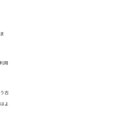
ま
利用
う古
はよ