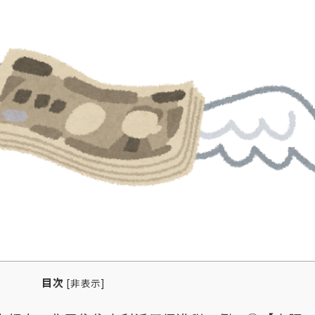
目次
[
非表示
]