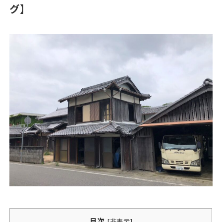
グ】
目次
[
非表示
]