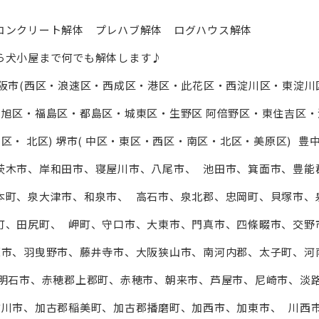
コンクリート解体 プレハブ解体 ログハウス解体
ら犬小屋まで何でも解体します♪
阪市(⻄区・浪速区・⻄成区・港区・此花区・⻄淀川区・東淀川
・旭区・福島区・都島区・城東区・生野区 阿倍野区・東住吉区・
・ 北区) 堺市( 中区・東区・⻄区・南区・北区・美原区) 豊
茨木市、岸和田市、寝屋川市、八尾市、 池田市、箕面市、豊能
本町、泉⼤津市、和泉市、 高石市、泉北郡、忠岡町、貝塚市、
町、田尻町、 岬町、守口市、⼤東市、門真市、四條畷市、交野
原市、羽曳野市、藤井寺市、⼤阪狭山市、南河内郡、太子町、河
、明石市、赤穂郡上郡町、赤穂市、朝来市、芦屋市、尼崎市、淡
古川市、加古郡稲美町、加古郡播磨町、加⻄市、加東市、 川⻄