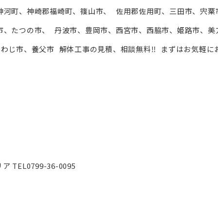
神河町、神崎郡福崎町、篠山市、 佐用郡佐用町、三田市、宍粟
市、たつの市、 丹波市、豊岡市、⻄宮市、⻄脇市、姫路市、美
わじ市、養父市 解体工事の見積、相談無料‼︎ まずはお気軽に
 TEL0799-36-0095