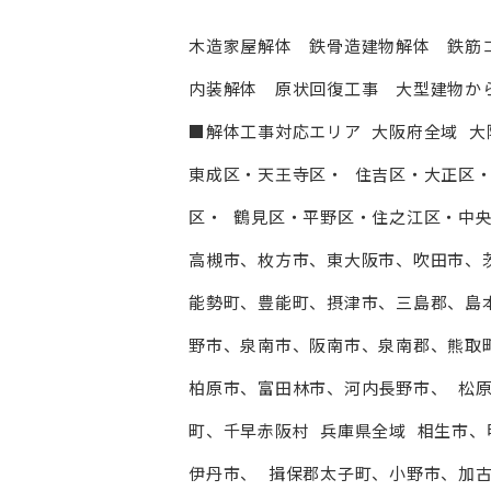
木造家屋解体 鉄骨造建物解体 鉄筋
内装解体 原状回復工事 大型建物か
■解体工事対応エリア 大阪府全域 ⼤
東成区・天王寺区・ 住吉区・⼤正区
区・ 鶴見区・平野区・住之江区・中央区
高槻市、枚方市、東⼤阪市、吹田市、
能勢町、豊能町、摂津市、三島郡、島
野市、泉南市、阪南市、泉南郡、熊取
柏原市、富田林市、河内⻑野市、 松
町、千早赤阪村 兵庫県全域 相生市
伊丹市、 揖保郡太子町、小野市、加