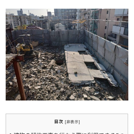
目次
[
非表示
]