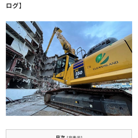
ログ】
目次
[
非表示
]