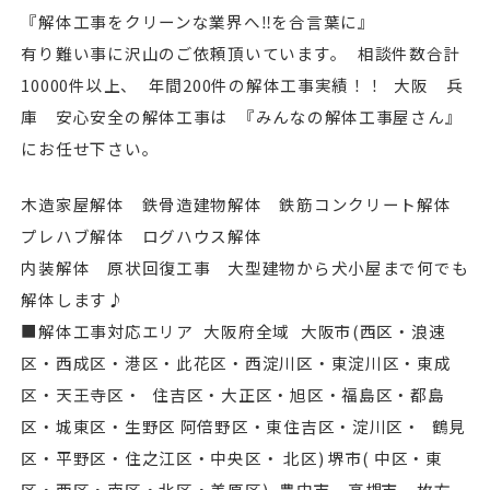
『解体工事をクリーンな業界へ‼︎を合言葉に』
有り難い事に沢山のご依頼頂いています。 相談件数合計
10000件以上、 年間200件の解体工事実績！！ 大阪 兵
庫 安心安全の解体工事は 『みんなの解体工事屋さん』
にお任せ下さい。
木造家屋解体 鉄骨造建物解体 鉄筋コンクリート解体
プレハブ解体 ログハウス解体
内装解体 原状回復工事 大型建物から犬小屋まで何でも
解体します♪
■解体工事対応エリア 大阪府全域 ⼤阪市(⻄区・浪速
区・⻄成区・港区・此花区・⻄淀川区・東淀川区・東成
区・天王寺区・ 住吉区・⼤正区・旭区・福島区・都島
区・城東区・生野区 阿倍野区・東住吉区・淀川区・ 鶴見
区・平野区・住之江区・中央区・ 北区) 堺市( 中区・東
区・⻄区・南区・北区・美原区) 豊中市、高槻市、枚方