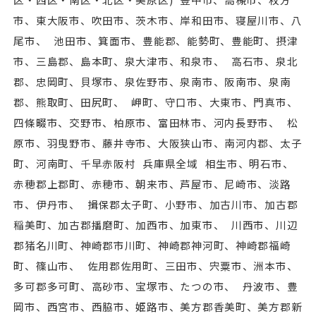
市、東⼤阪市、吹田市、茨木市、岸和田市、寝屋川市、八
尾市、 池田市、箕面市、豊能郡、能勢町、豊能町、摂津
市、三島郡、島本町、泉⼤津市、和泉市、 高石市、泉北
郡、忠岡町、貝塚市、泉佐野市、泉南市、阪南市、泉南
郡、熊取町、田尻町、 岬町、守口市、⼤東市、門真市、
四條畷市、交野市、柏原市、富田林市、河内⻑野市、 松
原市、羽曳野市、藤井寺市、⼤阪狭山市、南河内郡、太子
町、河南町、千早赤阪村 兵庫県全域 相生市、明石市、
赤穂郡上郡町、赤穂市、朝来市、芦屋市、尼崎市、淡路
市、伊丹市、 揖保郡太子町、小野市、加古川市、加古郡
稲美町、加古郡播磨町、加⻄市、加東市、 川⻄市、川辺
郡猪名川町、神崎郡市川町、神崎郡神河町、神崎郡福崎
町、篠山市、 佐用郡佐用町、三田市、宍粟市、洲本市、
多可郡多可町、高砂市、宝塚市、たつの市、 丹波市、豊
岡市、⻄宮市、⻄脇市、姫路市、美方郡香美町、美方郡新