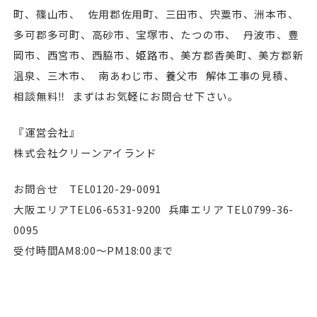
町、篠山市、 佐用郡佐用町、三田市、宍粟市、洲本市、
多可郡多可町、高砂市、宝塚市、たつの市、 丹波市、豊
岡市、⻄宮市、⻄脇市、姫路市、美方郡香美町、美方郡新
温泉、三木市、 南あわじ市、養父市 解体工事の見積、
相談無料‼︎ まずはお気軽にお問合せ下さい。
『運営会社』
株式会社クリーンアイランド
お問合せ TEL0120-29-0091
大阪エリアTEL06-6531-9200 兵庫エリア TEL0799-36-
0095
受付時間AM8:00〜PM18:00まで