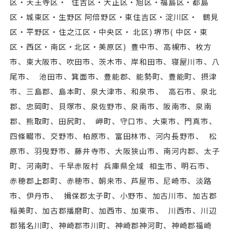
区・天王寺区・ 住吉区・⼤正区・旭区・福島区・都島
区・城東区・生野区 阿倍野区・東住吉区・淀川区・ 鶴見
区・平野区・住之江区・中央区・ 北区) 堺市( 中区・東
区・⻄区・南区・北区・美原区) 豊中市、高槻市、枚方
市、東⼤阪市、吹田市、茨木市、岸和田市、寝屋川市、八
尾市、 池田市、箕面市、豊能郡、能勢町、豊能町、摂津
市、三島郡、島本町、泉⼤津市、和泉市、 高石市、泉北
郡、忠岡町、貝塚市、泉佐野市、泉南市、阪南市、泉南
郡、熊取町、田尻町、 岬町、守口市、⼤東市、門真市、
四條畷市、交野市、柏原市、富田林市、河内⻑野市、 松
原市、羽曳野市、藤井寺市、⼤阪狭山市、南河内郡、太子
町、河南町、千早赤阪村 兵庫県全域 相生市、明石市、
赤穂郡上郡町、赤穂市、朝来市、芦屋市、尼崎市、淡路
市、伊丹市、 揖保郡太子町、小野市、加古川市、加古郡
稲美町、加古郡播磨町、加⻄市、加東市、 川⻄市、川辺
郡猪名川町、神崎郡市川町、神崎郡神河町、神崎郡福崎