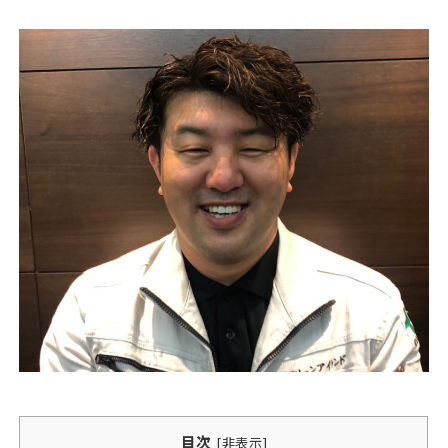
目次
[
非表示
]