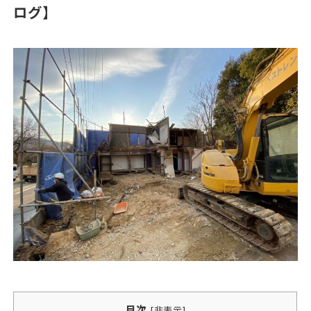
ログ】
目次
[
非表示
]