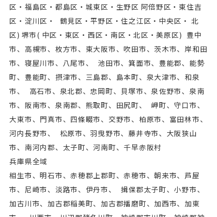
区・福島区・都島区・城東区・生野区 阿倍野区・東住吉
区・淀川区・ 鶴見区・平野区・住之江区・中央区・ 北
区) 堺市( 中区・東区・⻄区・南区・北区・美原区) 豊中
市、高槻市、枚方市、東⼤阪市、吹田市、茨木市、岸和田
市、寝屋川市、八尾市、 池田市、箕面市、豊能郡、能勢
町、豊能町、摂津市、三島郡、島本町、泉⼤津市、和泉
市、 高石市、泉北郡、忠岡町、貝塚市、泉佐野市、泉南
市、阪南市、泉南郡、熊取町、田尻町、 岬町、守口市、
⼤東市、門真市、四條畷市、交野市、柏原市、富田林市、
河内⻑野市、 松原市、羽曳野市、藤井寺市、⼤阪狭山
市、南河内郡、太子町、河南町、千早赤阪村
兵庫県全域
相生市、明石市、赤穂郡上郡町、赤穂市、朝来市、芦屋
市、尼崎市、淡路市、伊丹市、 揖保郡太子町、小野市、
加古川市、加古郡稲美町、加古郡播磨町、加⻄市、加東