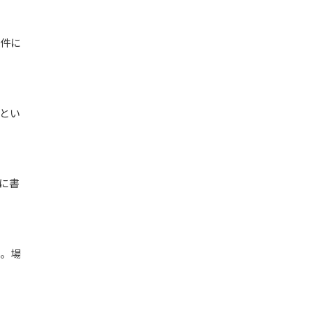
件に
とい
に書
。場