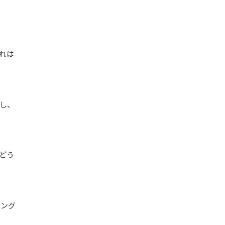
れは
し、
どう
ニング