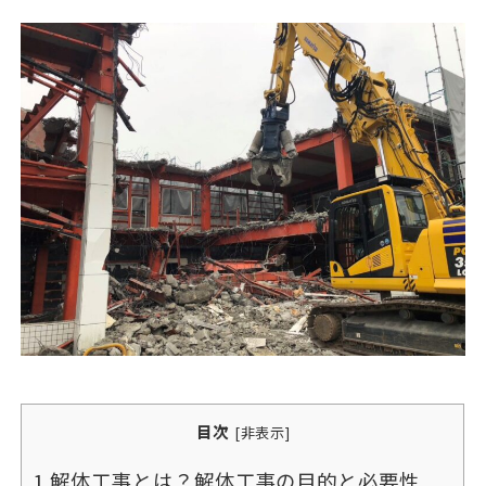
目次
[
非表示
]
1
解体工事とは？解体工事の目的と必要性