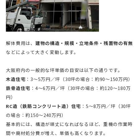
解体費用は、
建物の構造・規模・立地条件・残置物の有無
などによって大きく変動します。
大阪府内の一般的な坪単価の目安は以下の通りです。
木造住宅
：3〜5万円／坪（30坪の場合：約90〜150万円）
鉄骨造住宅
：4〜6万円／坪（30坪の場合：約120〜180万
円）
RC造（鉄筋コンクリート造）住宅
：5〜8万円／坪（30坪
の場合：約150〜240万円）
基本的には、構造が頑丈になればなるほど、重機の作業時
間や廃材処分費が増え、単価も高くなります。