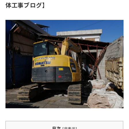
体工事ブログ】
目次
[
非表示
]