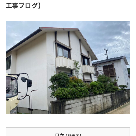
工事ブログ】
目次
[
非表示
]