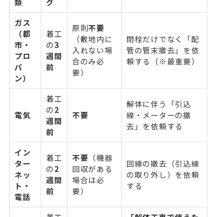
類
グ
ガス
原則
不要
（都
着工
（敷地内に
閉栓だけでなく「配
市・
の
3
入れない場
管の管末撤去」を依
プロ
週間
合のみ必
頼する（※最重要）
パ
前
要）
ン）
着工
解体に伴う「引込
の
2
電気
不要
線・メーターの撤
週間
去」を依頼する
前
イン
着工
不要
（機器
ター
回線の撤去（引込線
の
2
回収がある
ネッ
の取り外し）を依頼
週間
場合は必
ト・
する
前
要）
電話