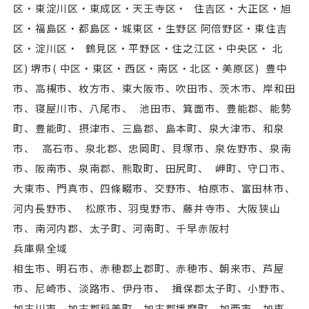
区・東淀川区・東成区・天王寺区・ 住吉区・⼤正区・旭
区・福島区・都島区・城東区・生野区 阿倍野区・東住吉
区・淀川区・ 鶴見区・平野区・住之江区・中央区・ 北
区) 堺市( 中区・東区・⻄区・南区・北区・美原区) 豊中
市、高槻市、枚方市、東⼤阪市、吹田市、茨木市、岸和田
市、寝屋川市、八尾市、 池田市、箕面市、豊能郡、能勢
町、豊能町、摂津市、三島郡、島本町、泉⼤津市、和泉
市、 高石市、泉北郡、忠岡町、貝塚市、泉佐野市、泉南
市、阪南市、泉南郡、熊取町、田尻町、 岬町、守口市、
⼤東市、門真市、四條畷市、交野市、柏原市、富田林市、
河内⻑野市、 松原市、羽曳野市、藤井寺市、⼤阪狭山
市、南河内郡、太子町、河南町、千早赤阪村
兵庫県全域
相生市、明石市、赤穂郡上郡町、赤穂市、朝来市、芦屋
市、尼崎市、淡路市、伊丹市、 揖保郡太子町、小野市、
加古川市、加古郡稲美町、加古郡播磨町、加⻄市、加東