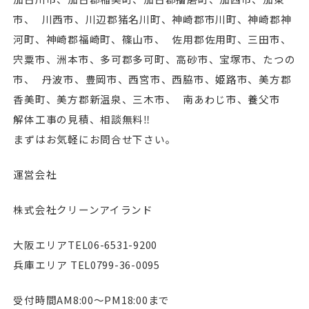
市、 川⻄市、川辺郡猪名川町、神崎郡市川町、神崎郡神
河町、神崎郡福崎町、篠山市、 佐用郡佐用町、三田市、
宍粟市、洲本市、多可郡多可町、高砂市、宝塚市、たつの
市、 丹波市、豊岡市、⻄宮市、⻄脇市、姫路市、美方郡
香美町、美方郡新温泉、三木市、 南あわじ市、養父市
解体工事の見積、相談無料‼︎
まずはお気軽にお問合せ下さい。
運営会社
株式会社クリーンアイランド
大阪エリアTEL06-6531-9200
兵庫エリア TEL0799-36-0095
受付時間AM8:00〜PM18:00まで