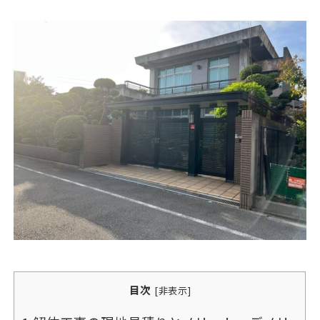
目次
[
非表示
]