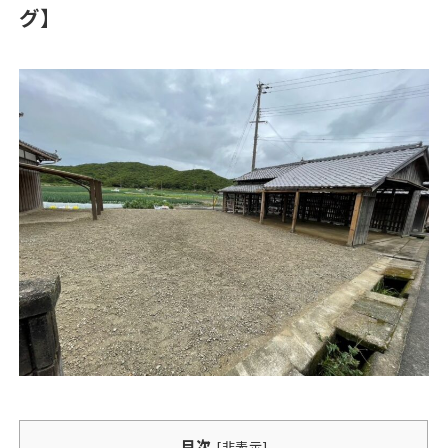
グ】
目次
[
非表示
]