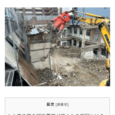
目次
[
非表示
]