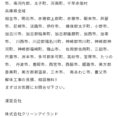
市、南河内郡、太子町、河南町、千早赤阪村
兵庫県全域
相生市、明石市、赤穂郡上郡町、赤穂市、朝来市、芦屋
市、尼崎市、淡路市、伊丹市、 揖保郡太子町、小野市、
加古川市、加古郡稲美町、加古郡播磨町、加⻄市、加東
市、 川⻄市、川辺郡猪名川町、神崎郡市川町、神崎郡神
河町、神崎郡福崎町、篠山市、 佐用郡佐用町、三田市、
宍粟市、洲本市、多可郡多可町、高砂市、宝塚市、たつの
市、 丹波市、豊岡市、⻄宮市、⻄脇市、姫路市、美方郡
香美町、美方郡新温泉、三木市、 南あわじ市、養父市
解体工事の見積、相談無料‼︎
まずはお気軽にお問合せ下さい。
運営会社
株式会社クリーンアイランド