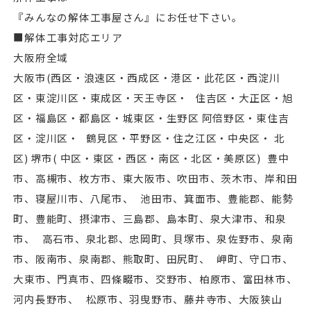
『みんなの解体工事屋さん』にお任せ下さい。
■解体工事対応エリア
大阪府全域
⼤阪市(⻄区・浪速区・⻄成区・港区・此花区・⻄淀川
区・東淀川区・東成区・天王寺区・ 住吉区・⼤正区・旭
区・福島区・都島区・城東区・生野区 阿倍野区・東住吉
区・淀川区・ 鶴見区・平野区・住之江区・中央区・ 北
区) 堺市( 中区・東区・⻄区・南区・北区・美原区) 豊中
市、高槻市、枚方市、東⼤阪市、吹田市、茨木市、岸和田
市、寝屋川市、八尾市、 池田市、箕面市、豊能郡、能勢
町、豊能町、摂津市、三島郡、島本町、泉⼤津市、和泉
市、 高石市、泉北郡、忠岡町、貝塚市、泉佐野市、泉南
市、阪南市、泉南郡、熊取町、田尻町、 岬町、守口市、
⼤東市、門真市、四條畷市、交野市、柏原市、富田林市、
河内⻑野市、 松原市、羽曳野市、藤井寺市、⼤阪狭山