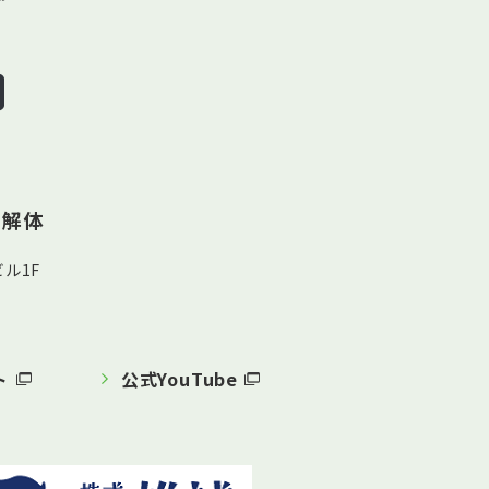
ン解体
ル1F
ト
公式YouTube