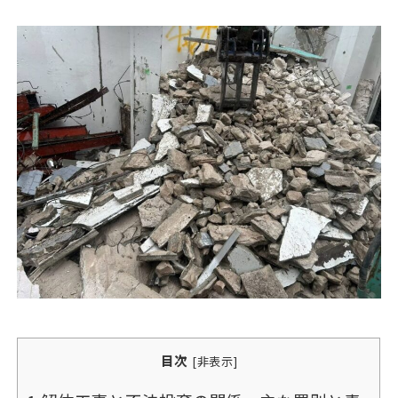
目次
[
非表示
]