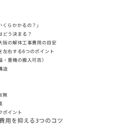
いくらかかるの？」
はどう決まる？
大阪の解体工事費用の目安
を左右する6つのポイント
幅・重機の搬入可否）
構造
有無
策
クポイント
費用を抑える3つのコツ