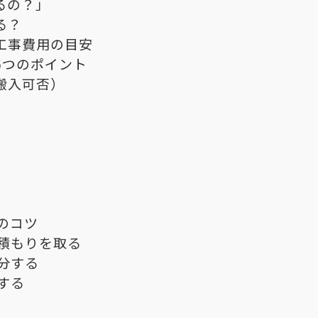
るの？」
る？
工事費用の目安
6つのポイント
搬入可否）
ト
のコツ
積もりを取る
分する
する