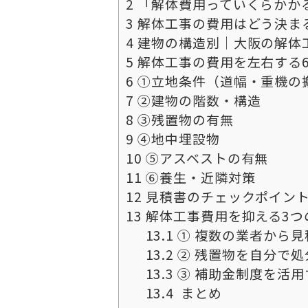
2
「解体費用っていくらかか
3
解体工事の費用はどう決ま
4
建物の構造別｜大阪の解体
5
解体工事の費用を左右する
6
①立地条件（道幅・重機の
7
②建物の階数・構造
8
③残置物の有無
9
④地中埋設物
10
⑤アスベストの有無
11
⑥養生・近隣対策
12
見積書のチェックポイン
13
解体工事費用を抑える3つ
13.1
① 複数の業者から見
13.2
② 残置物を自分で処
13.3
③ 補助金制度を活用
13.4
まとめ