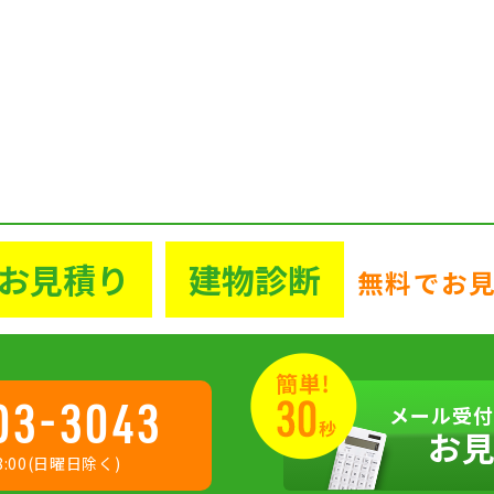
お見積り
建物診断
無料でお
03-3043
メール受付
お
:00(日曜日除く)