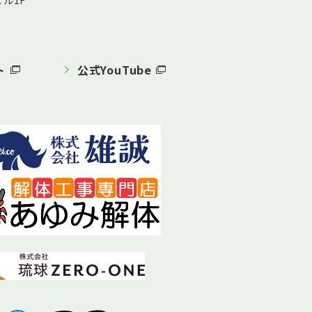
ル1F
ト
公式YouTube