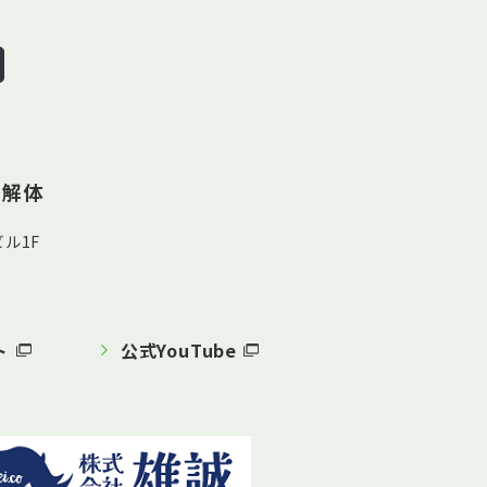
ン解体
ル1F
ト
公式YouTube