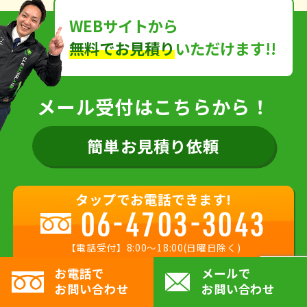
そのためには、解体技術はもちろん、ほかにも産業廃
WEBサイトから
棄物やアスベストの適切な処理、近隣にその土地にい
無料でお見積り
いただけます!!
い印象を持ってもらうためのコミュニケーションと、
必要なことは多岐にわたります。それは周囲や未来へ
の配慮や遵法精神を欠くような「建物を壊す」会社で
メール受付はこちらから！
はなく「お客様の最高の未来を描く」会社として、欠
かせない仕事です。
簡単お見積り依頼
大阪クリーン解体は全員がこの意識を持っている最高
の会社です。
タップでお電話できます!
06-4703-3043
私たちと共に最高の未来を描いて参りましょう。
【電話受付】8:00〜18:00(日曜日除く)
お電話で
メールで
お問い合わせ
お問い合わせ