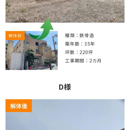
種類：鉄骨造
解体前
築年数：35年
坪数：220坪
工事期間：2カ月
D様
解体後