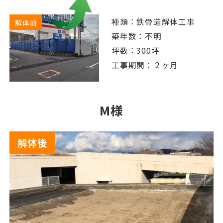
種類：鉄骨造解体工事
解体前
築年数：不明
坪数：300坪
工事期間：２ヶ月
M様
解体後