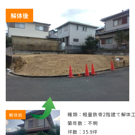
解体後
種類：軽量鉄骨2階建て解体
解体前
築年数：不明
坪数：35.9坪