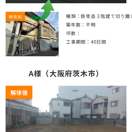
種類：鉄骨造３階建て切り離
解体前
築年数：不明
坪数：
工事期間：40日間
A様（大阪府茨木市）
解体後