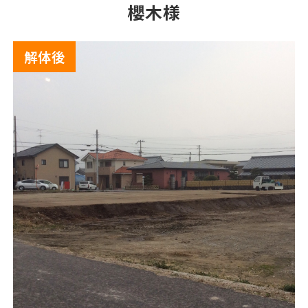
櫻木様
解体後