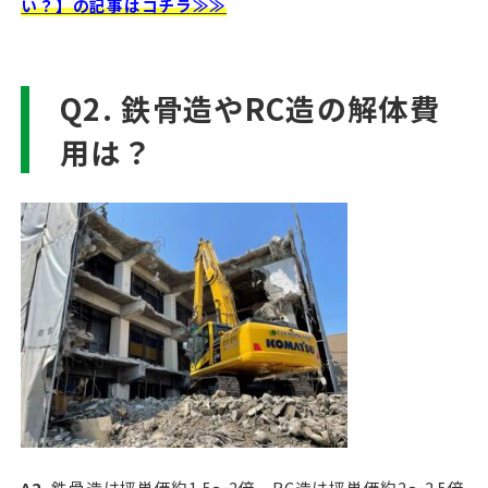
い？】の記事はコチラ≫≫
Q2. 鉄骨造やRC造の解体費
用は？
A2.
鉄骨造は坪単価約1.5〜2倍、RC造は坪単価約2〜2.5倍