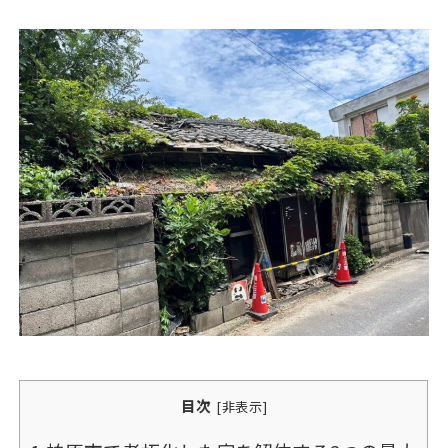
目次
[
非表示
]