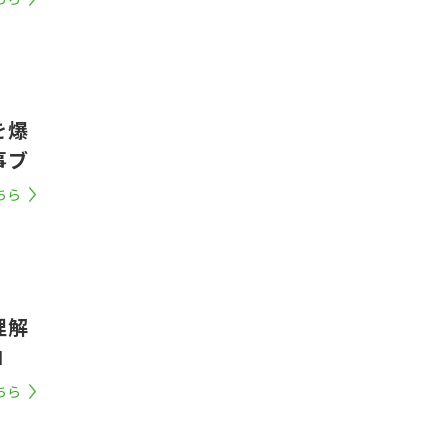
を爆
事ブ
ちら
理解
ロ
ちら