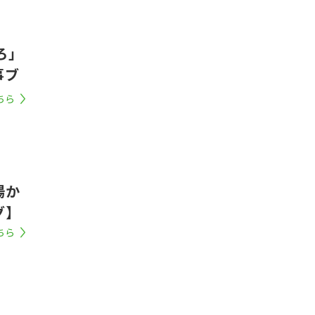
ろ」
事ブ
ちら
場か
グ】
ちら