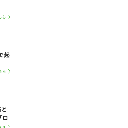
ちら
で起
】
ちら
格と
ブロ
ちら