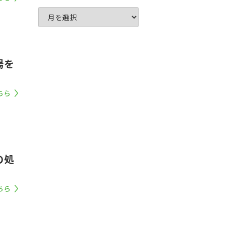
場を
ちら
の処
ちら