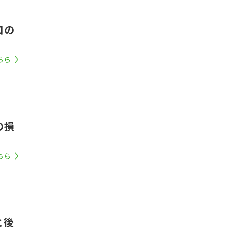
口の
ちら
の損
ちら
と後