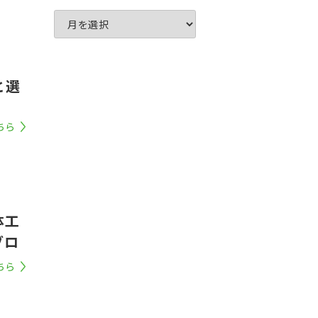
と選
ちら
体工
ブロ
ちら